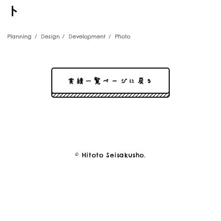
ト
Planning
Design
Development
Photo
実績一覧ページに戻る
© Hitoto Seisakusho.