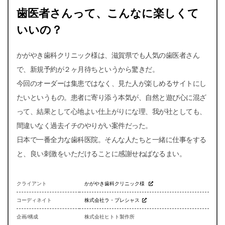
歯医者さんって、こんなに楽しくて
いいの？
かがやき歯科クリニック様は、滋賀県でも人気の歯医者さん
で、新規予約が２ヶ月待ちというから驚きだ。
今回のオーダーは集患ではなく、見た人が楽しめるサイトにし
たいというもの。患者に寄り添う本気が、自然と遊び心に混ざ
って、結果として心地よい仕上がりにな理、我が社としても、
間違いなく過去イチのやりがい案件だった。
日本で一番全力な歯科医院。そんな人たちと一緒に仕事をする
と、良い刺激をいただけることに感謝せねばなるまい。
クライアント
かがやき歯科クリニック様
コーディネイト
株式会社ラ・プレシャス
企画/構成
株式会社ヒトト製作所